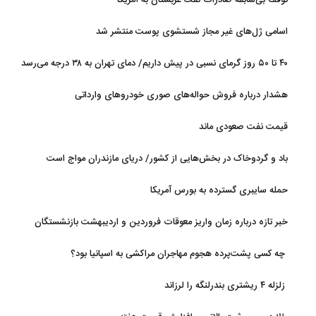
توقف بی‌سابقه صادرات نفت عربستان به آمریکا
اسامی ژل‌های غیر مجاز شستشوی پوست منتشر شد
۴۰ تا ۵۰ روز گرمای نسبی در پیش داریم/ دمای تهران به ۳۸ درجه می‌رسد
هشدار درباره فروش حواله‌های صوری خودروهای وارداتی
قیمت نفت صعودی ماند
باد و گردوخاک در بخش‌هایی از کشور/ دریای مازندران مواج است
حمله سایبری گسترده به بورس آمریکا
خبر تازه درباره زمان واریز معوقات فروردین و اردیبهشت بازنشستگان
تامین اجتماعی
چه کسی پشت‌پرده هجوم مهاجران مراکشی به اسپانیا بود؟
زلزله ۴ ریشتری بندرلنگه را لرزاند