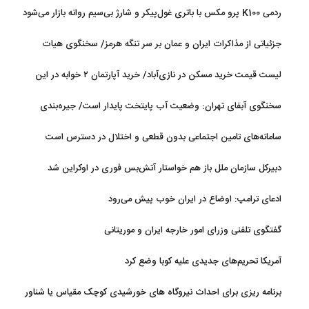
ردمی K100 پرو مکس با باتری غول‌پیکر و شارژ بی‌سیم روانه بازار می‌شود
جزئیاتی از مذاکرات ایران و عمان بر سر تنگه هرمز/ سخنگوی هیات
رئیسه مجلس: بیانیه‌ای شامل تصحیح مسیر تردد دریایی در تنگه، در
لیست قیمت خرید مسکن در نازی‌آباد/ خرید آپارتمان ۲ خوابه در این
آستانه نهایی شدن است
منطقه چقدر سرمایه نیاز دارد؟ + جدول مردادماه ۱۴۰۵
سخنگوی آبفای تهران: وضعیت آب پایتخت پایدار است/ جیره‌بندی
نداریم
سامانه‌های تامین اجتماعی بدون قطعی و اختلال در دسترس است
دبیرکل سازمان ملل باز هم خواستار آتش‌بس فوری در اوکراین شد
ادعای ترامپ: اوضاع در ایران خوب پیش می‌رود
گفتگوی تلفنی وزرای امور خارجه ایران و موریتانی
آمریکا تحریم‌های جدیدی علیه کوبا وضع کرد
برنامه ریزی برای احداث نیروگاه های خورشیدی کوچک مقیاس یا شناور