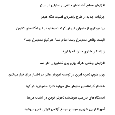
روی آب در مازندران
افزایش سطح آماده‌باش نظامی و امنیتی در عراق
جزئیات جدید از طرح راهبردی امنیت تنگه هرمز
پرده‌برداری از ماجرای فروش گوشت بوفالو در فروشگاه‌های کشور/
گوشت بوفالو از کجا وارد می‌شود؟/ هر کیلو بوفالو با چه قیمتی به فروش
قیمت واقعی تخم‌مرغ رسما اعلام شد/ هر کیلو تخم‌مرغ چند؟
می‌رود؟
زلزله ۴ ریشتری بندرلنگه را لرزاند
افزایش پلکانی تعرفه بهای برق کشاورزی لغو شد
وزیر علوم: تجربه ایران در توسعه آموزش عالی در اختیار عراق قرار می‌گیرد
هشدار کارشناسان سازمان ملل درباره «غزه‌ خاموش» در کوبا
ایستگاه‌های بازرسی هوشمند؛ تحولی نوین در امنیت مرزها
آمریکا اوایل شهریور میزبان مجمع آژانس انرژی اتمی می‌شود