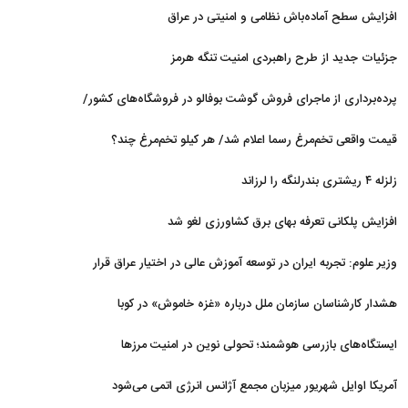
شناور روی آب در مازندران
افزایش سطح آماده‌باش نظامی و امنیتی در عراق
جزئیات جدید از طرح راهبردی امنیت تنگه هرمز
پرده‌برداری از ماجرای فروش گوشت بوفالو در فروشگاه‌های کشور/
گوشت بوفالو از کجا وارد می‌شود؟/ هر کیلو بوفالو با چه قیمتی به
قیمت واقعی تخم‌مرغ رسما اعلام شد/ هر کیلو تخم‌مرغ چند؟
فروش می‌رود؟
زلزله ۴ ریشتری بندرلنگه را لرزاند
افزایش پلکانی تعرفه بهای برق کشاورزی لغو شد
وزیر علوم: تجربه ایران در توسعه آموزش عالی در اختیار عراق قرار
می‌گیرد
هشدار کارشناسان سازمان ملل درباره «غزه‌ خاموش» در کوبا
ایستگاه‌های بازرسی هوشمند؛ تحولی نوین در امنیت مرزها
آمریکا اوایل شهریور میزبان مجمع آژانس انرژی اتمی می‌شود