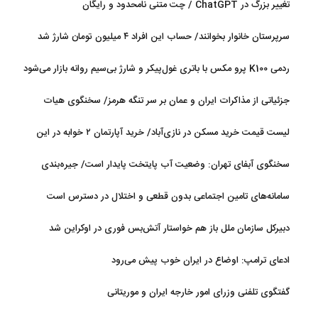
تغییر بزرگ در ChatGPT / چت متنی نامحدود و رایگان
سرپرستان خانوار بخوانند/ حساب این افراد ۴ میلیون تومان شارژ شد
ردمی K100 پرو مکس با باتری غول‌پیکر و شارژ بی‌سیم روانه بازار می‌شود
جزئیاتی از مذاکرات ایران و عمان بر سر تنگه هرمز/ سخنگوی هیات
رئیسه مجلس: بیانیه‌ای شامل تصحیح مسیر تردد دریایی در تنگه، در
لیست قیمت خرید مسکن در نازی‌آباد/ خرید آپارتمان ۲ خوابه در این
آستانه نهایی شدن است
منطقه چقدر سرمایه نیاز دارد؟ + جدول مردادماه ۱۴۰۵
سخنگوی آبفای تهران: وضعیت آب پایتخت پایدار است/ جیره‌بندی
نداریم
سامانه‌های تامین اجتماعی بدون قطعی و اختلال در دسترس است
دبیرکل سازمان ملل باز هم خواستار آتش‌بس فوری در اوکراین شد
ادعای ترامپ: اوضاع در ایران خوب پیش می‌رود
گفتگوی تلفنی وزرای امور خارجه ایران و موریتانی