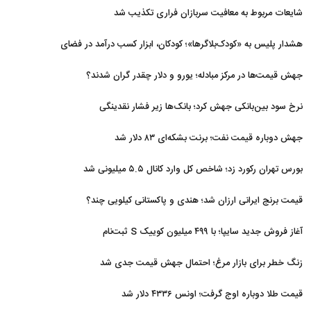
شایعات مربوط به معافیت سربازان فراری تکذیب شد
هشدار پلیس به «کودک‌بلاگرها»؛ کودکان، ابزار کسب درآمد در فضای
مجازی نیستند
جهش قیمت‌ها در مرکز مبادله؛ یورو و دلار چقدر گران شدند؟
نرخ سود بین‌بانکی جهش کرد؛ بانک‌ها زیر فشار نقدینگی
جهش دوباره قیمت نفت؛ برنت بشکه‌ای ۸۳ دلار شد
بورس تهران رکورد زد؛ شاخص کل وارد کانال ۵.۵ میلیونی شد
قیمت برنج ایرانی ارزان شد؛ هندی و پاکستانی کیلویی چند؟
آغاز فروش جدید سایپا؛ با ۴۹۹ میلیون کوییک S ثبت‌نام
کنید+جزئیات
زنگ خطر برای بازار مرغ؛ احتمال جهش قیمت جدی شد
قیمت طلا دوباره اوج گرفت؛ اونس ۴۳۳۶ دلار شد