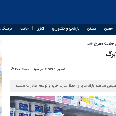
معدن
مسکن
بازرگانی و کشاورزی
انرژی
جامعه
فرهنگ و
ین صنعت مطرح شد:
برگ
کدخبر: 631624
دوشنبه 11 خرداد 1405
صیص هدفمند یارانه‌ها برای حفظ قدرت خرید و توسعه صادرات هستند.