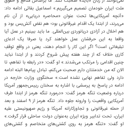
نمی‌توانند از زبان «باید» صحبت کنند. ما براساس منافع و حقوق
ملت ایران خودمان تصمیم می‌گیریم.» اسماعیل بقائی ادامه داد:
«آنچه آمریکایی‌ها تحت عنوان «محاصره دریایی» از آن نام
می‌برند، از ابتدا یک اقدام غیرقانونی بود؛ هم نقض آتش‌بس بود و
هم اخلال در آزادی دریانوردی بین‌المللی. ما باید ببینیم در عمل آیا
واقعا به این حرفشان عمل خواهند کرد یا صرفا یک ادعای
تبلیغاتی است؟ اگر این کار را انجام دهند، یعنی در واقع توقفِ
کاری خلاف که از چند هفته پیش شروع کردند و از ابتدا نباید
چنین اقدامی را مرتکب می‌شدند.» او گفت: «در رابطه با تفاهم، تا
الان که من خدمتتان دارم صحبت می‌کنم، تبادل پیام‌ها البته ادامه
دارد ولی تفاهم نهایی نشده است.» سخنگوی وزارت خارجه در
ادامه در پاسخ به پرسشی با اشاره به سخنان رییس‌جمهور آمریکا
درباره وضعیت تنگه هرمز گفت: «درمورد تنگه هرمز از ابتدا طرف
آمریکایی واقعیت را وارونه جلوه داد. تنگه هرمز از ۹ اسفند و بعد
از حمله غیرقانونی و تجاوزکارانه آمریکا و رژیم صهیونیستی علیه
ایران، تحت تدابیر ویژه ایران به‌عنوان دولت ساحلی قرار گرفت.»
او گفت: «تنگه هرمز به روی کشتی‌های متخاصم و کشتی‌های