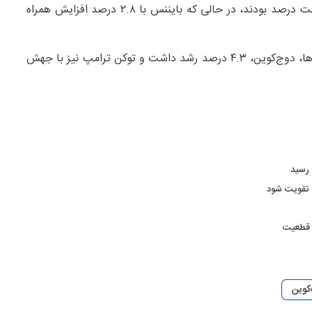
ریپل، سولانا و کاردانو نیز شاهد رشد قیمتی بین پنج تا هشت درصد بودند، در حالی که بایننس با ۲.۸ درصد افزایش همراه
بر اساس گزارش پایگاه خبری اینوستینگ، در میان میم‌کوین‌ها، دوج‌کوین، ۴.۳ درصد رشد داشت و توکن ترامپ نیز با جهش
د تقویت شود
کوین