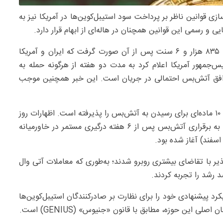
زی قوانین ناظر بر پرداخت سود استیبل‌کوین‌ها در آمریکا نیز به
 و رسمی این قوانین همچنان در هاله‌ای از ابهام قرار دارد.
رشد قیمت بیت‌کوین با افزایش ۴.۷ درصدی، به ۷۱ هزار و ۸۳۵ هزار و ۶ سنت پس از آن صورت گرفت که ایران و آمریکا
‌جمهور آمریکا اعلام کرد به مدت دو هفته از هرگونه حمله به
توافق آتش‌بس احتمالی در جریان است. این خبر همچنین موجب
مقامات ایرانی نیز تایید کردند که آمریکا چارچوب پیشنهادی ۱۰ ماده‌ای برای رسیدن به آتش‌بس را پذیرفته است. اظهارات روز
سه‌شنبه مقامات آمریکا و ایران، قوی‌ترین نشانه‌ها از تمایل به برقراری آتش‌بس پس از ۶ هفته درگیری مستمر در خاورمیانه
ذیر با تقاضای بیشتری روبرو شدند؛ به‌طوری که معاملات آتی وال
رشد را تجربه کردند.
ا (FDIC) در هفته جاری، رویکرد پیشنهادی خود را برای نظارت بر صادرکنندگان استیبل‌کوین‌ها
ی این حوزه، مطابق با قانون «جنیوس» (GENIUS) است.